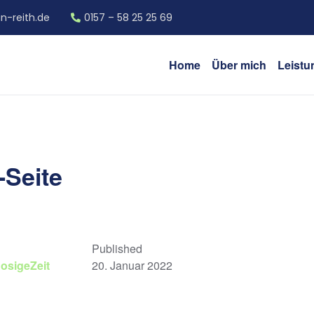
n-reith.de
0157 – 58 25 25 69
Home
Über mich
Leistu
-Seite
Published
osigeZeit
20. Januar 2022