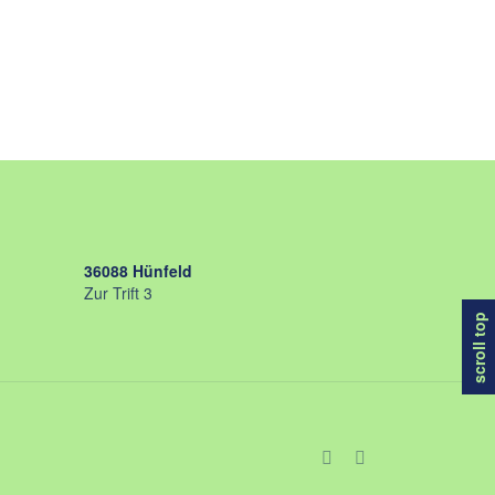
36088 Hünfeld
Zur Trift 3
scroll top