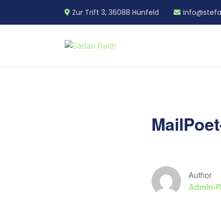
Zur Trift 3, 36088 Hünfeld
info@stefa
MailPoet
Author
Admin-R